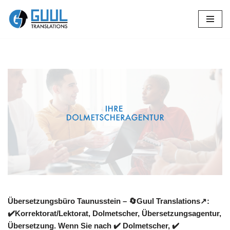
Zum
Inhalt
springen
Übersetzungsbüro Taunusstein – 🔄Guul Translations↗️:
✔️Korrektorat/Lektorat, Dolmetscher, Übersetzungsagentur,
Übersetzung. Wenn Sie nach ✔️ Dolmetscher, ✔️