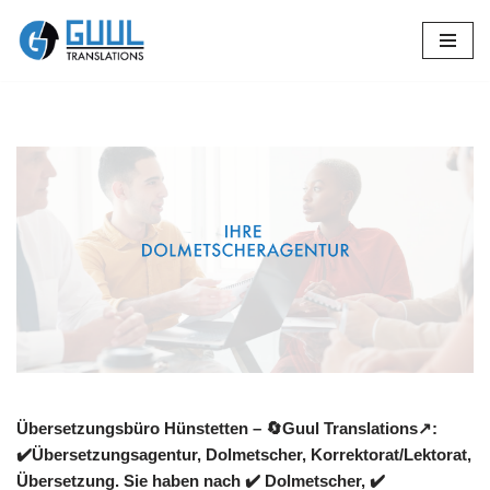
Zum
Inhalt
springen
Übersetzungsbüro Hünstetten – 🔄Guul Translations↗️:
✔️Übersetzungsagentur, Dolmetscher, Korrektorat/Lektorat,
Übersetzung. Sie haben nach ✔️ Dolmetscher, ✔️