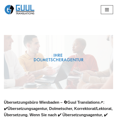
Zum
Inhalt
springen
Übersetzungsbüro Wiesbaden – 🔄Guul Translations↗️:
✔️Übersetzungsagentur, Dolmetscher, Korrektorat/Lektorat,
Übersetzung. Wenn Sie nach ✔️ Übersetzungsagentur, ✔️