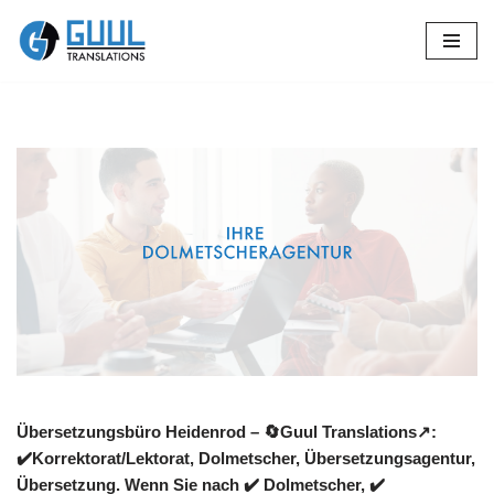
Zum
Inhalt
springen
Übersetzungsbüro Heidenrod – 🔄Guul Translations↗️:
✔️Korrektorat/Lektorat, Dolmetscher, Übersetzungsagentur,
Übersetzung. Wenn Sie nach ✔️ Dolmetscher, ✔️