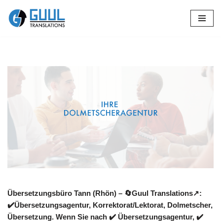
Zum
Inhalt
springen
Übersetzungsbüro Tann (Rhön) – 🔄Guul Translations↗️:
✔️Übersetzungsagentur, Korrektorat/Lektorat, Dolmetscher,
Übersetzung. Wenn Sie nach ✔️ Übersetzungsagentur, ✔️