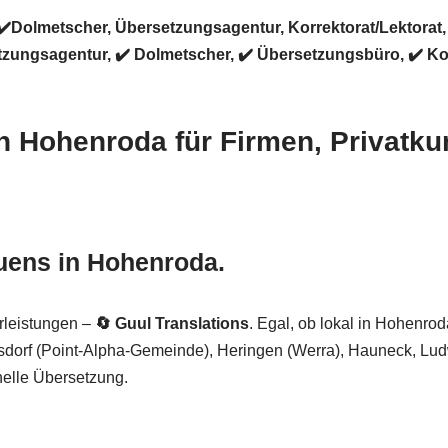
️Dolmetscher, Übersetzungsagentur, Korrektorat/Lektorat,
ungsagentur, ✔️ Dolmetscher, ✔️ Übersetzungsbüro, ✔️ Kor
n Hohenroda für Firmen, Privatk
uens in Hohenroda.
rleistungen –
🔄 Guul Translations
. Egal, ob lokal in Hohenrod
asdorf (Point-Alpha-Gemeinde), Heringen (Werra), Hauneck, Lu
onelle Übersetzung.