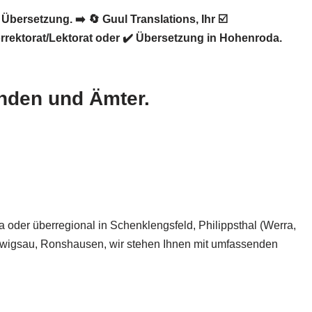
 Übersetzung. ➡️
🔄 Guul Translations
, Ihr ☑️
rektorat/Lektorat oder ✔️ Übersetzung in Hohenroda.
unden und Ämter.
a oder überregional in Schenklengsfeld, Philippsthal (Werra,
dwigsau, Ronshausen, wir stehen Ihnen mit umfassenden