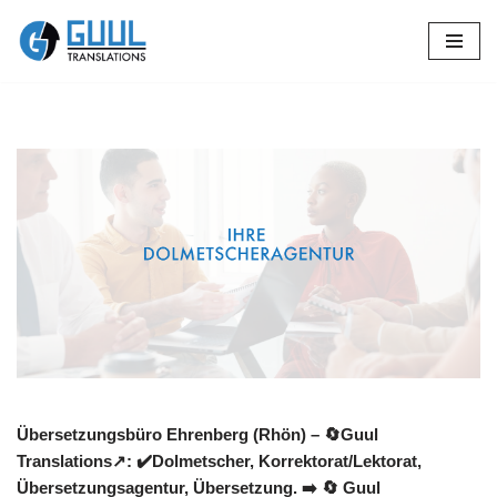
Zum
Inhalt
springen
Übersetzungsbüro Ehrenberg (Rhön) – 🔄Guul
Translations↗️: ✔️Dolmetscher, Korrektorat/Lektorat,
Übersetzungsagentur, Übersetzung. ➡️
🔄 Guul