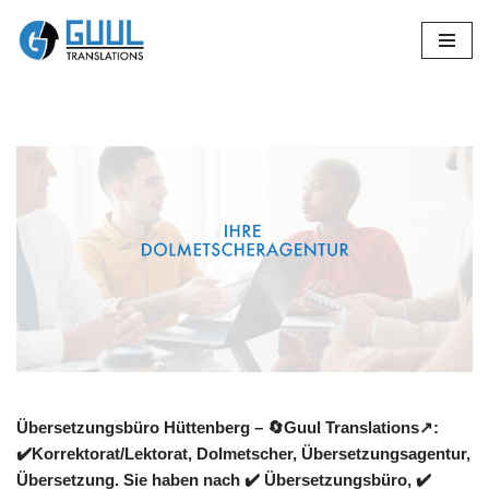
Zum
Inhalt
springen
Übersetzungsbüro Hüttenberg – 🔄Guul Translations↗️:
✔️Korrektorat/Lektorat, Dolmetscher, Übersetzungsagentur,
Übersetzung. Sie haben nach ✔️ Übersetzungsbüro, ✔️