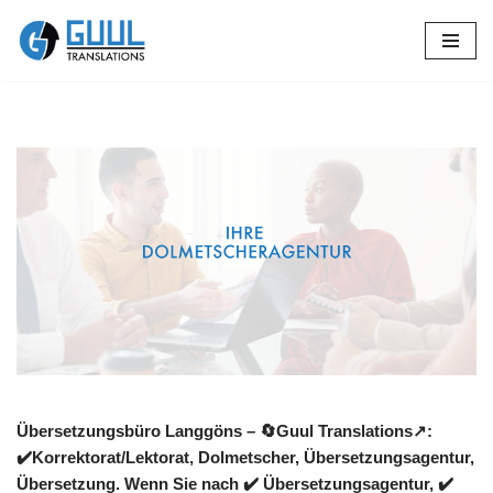
Zum
Inhalt
springen
Übersetzungsbüro Langgöns – 🔄Guul Translations↗️:
✔️Korrektorat/Lektorat, Dolmetscher, Übersetzungsagentur,
Übersetzung. Wenn Sie nach ✔️ Übersetzungsagentur, ✔️