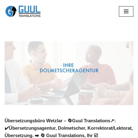
Zum
Inhalt
springen
Übersetzungsbüro Wetzlar – 🔄Guul Translations↗️:
✔️Übersetzungsagentur, Dolmetscher, Korrektorat/Lektorat,
Übersetzung. ➡️
🔄 Guul Translations
, Ihr ☑️