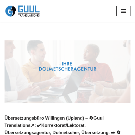
Zum
Inhalt
springen
Übersetzungsbüro Willingen (Upland) – 🔄Guul
Translations↗️: ✔️Korrektorat/Lektorat,
Übersetzungsagentur, Dolmetscher, Übersetzung. ➡️
🔄