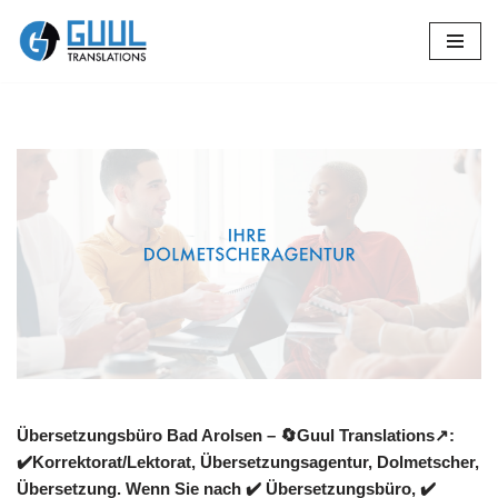
Zum
Inhalt
springen
Übersetzungsbüro Bad Arolsen – 🔄Guul Translations↗️:
✔️Korrektorat/Lektorat, Übersetzungsagentur, Dolmetscher,
Übersetzung. Wenn Sie nach ✔️ Übersetzungsbüro, ✔️