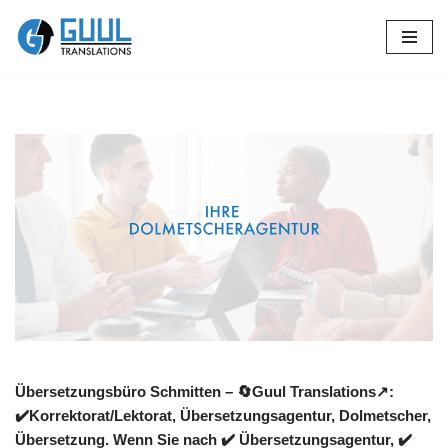
Zum
Inhalt
springen
Übersetzungsbüro Schmitten – 🔄Guul Translations↗️:
✔️Korrektorat/Lektorat, Übersetzungsagentur, Dolmetscher,
Übersetzung. Wenn Sie nach ✔️ Übersetzungsagentur, ✔️