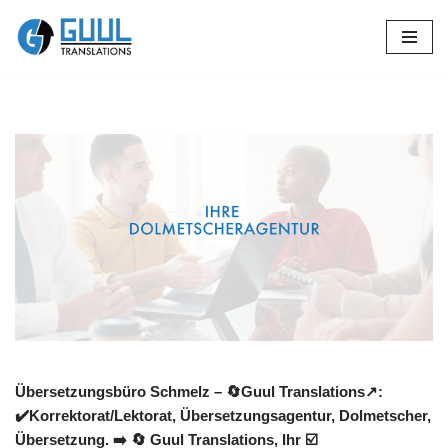
Zum
Inhalt
springen
Übersetzungsbüro Schmelz – 🔄Guul Translations↗️:
✔️Korrektorat/Lektorat, Übersetzungsagentur, Dolmetscher,
Übersetzung. ➡️
🔄 Guul Translations
, Ihr ☑️