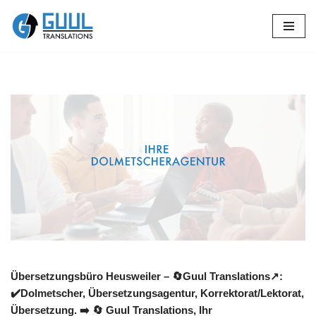
Zum
Inhalt
springen
Übersetzungsbüro Heusweiler – 🔄Guul Translations↗️:
✔️Dolmetscher, Übersetzungsagentur, Korrektorat/Lektorat,
Übersetzung. ➡️
🔄 Guul Translations
, Ihr