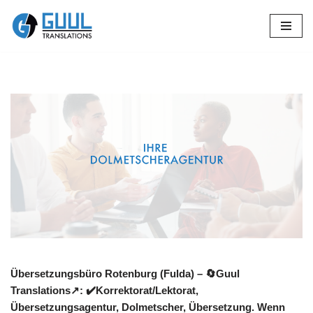
Zum
Inhalt
springen
Übersetzungsbüro Rotenburg (Fulda) – 🔄Guul
Translations↗️: ✔️Korrektorat/Lektorat,
Übersetzungsagentur, Dolmetscher, Übersetzung. Wenn