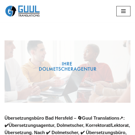
Zum
Inhalt
springen
Übersetzungsbüro Bad Hersfeld – 🔄Guul Translations↗️:
✔️Übersetzungsagentur, Dolmetscher, Korrektorat/Lektorat,
Übersetzung. Nach ✔️ Dolmetscher, ✔️ Übersetzungsbüro,