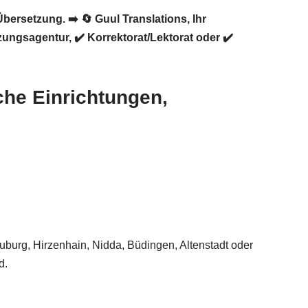
Übersetzung. ➡️
🔄 Guul Translations
, Ihr
ngsagentur, ✔️ Korrektorat/Lektorat oder ✔️
iche Einrichtungen,
auburg, Hirzenhain, Nidda, Büdingen, Altenstadt oder
d.