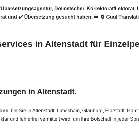
✔️Übersetzungsagentur, Dolmetscher, Korrektorat/Lektorat,
orat und ✔️ Übersetzung gesucht haben: ➡️
🔄 Guul Translat
ervices in Altenstadt für Einzel
tzungen in Altenstadt.
ions
. Ob Sie in Altenstadt, Limeshain, Glauburg, Florstadt, H
klar und fehlerfrei vermittelt wird, um Ihre Botschaft in jeder Spr