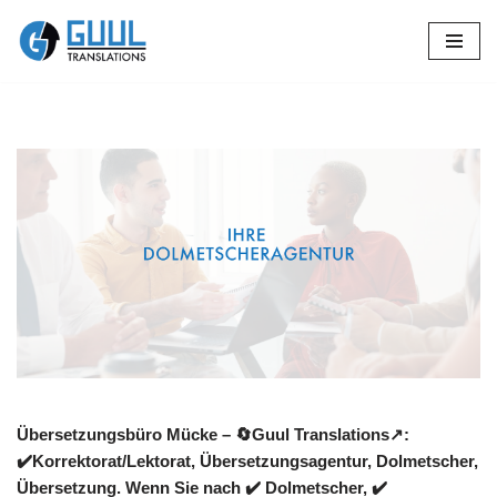
Zum
Inhalt
springen
Übersetzungsbüro Mücke – 🔄Guul Translations↗️:
✔️Korrektorat/Lektorat, Übersetzungsagentur, Dolmetscher,
Übersetzung. Wenn Sie nach ✔️ Dolmetscher, ✔️