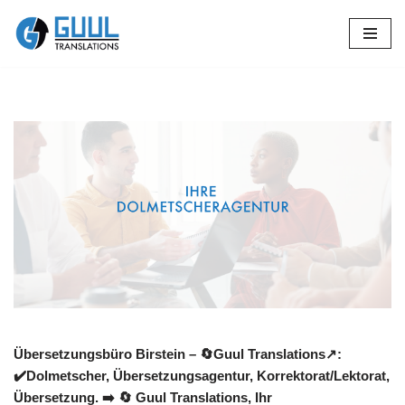
Zum
Inhalt
springen
Übersetzungsbüro Birstein – 🔄Guul Translations↗️:
✔️Dolmetscher, Übersetzungsagentur, Korrektorat/Lektorat,
Übersetzung. ➡️
🔄 Guul Translations
, Ihr