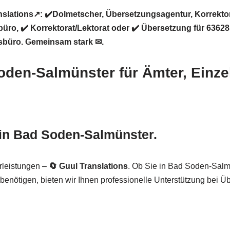
lations↗️: ✔️Dolmetscher, Übersetzungsagentur, Korrektor
üro, ✔️ Korrektorat/Lektorat oder ✔️ Übersetzung für 636
sbüro. Gemeinsam stark ✉.
Soden-Salmünster für Ämter, Ein
 in Bad Soden-Salmünster.
rleistungen –
🔄 Guul Translations
. Ob Sie in Bad Soden-Salmü
enötigen, bieten wir Ihnen professionelle Unterstützung bei Üb