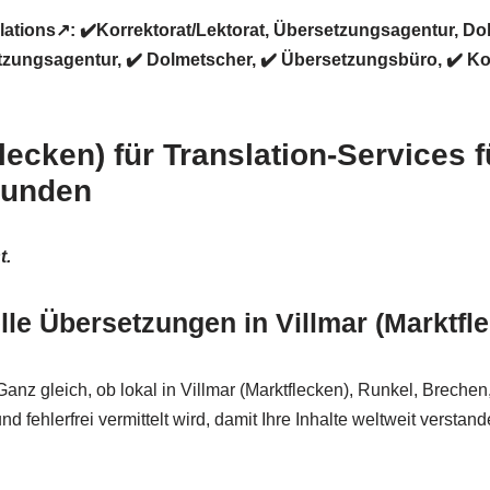
lations↗️: ✔️Korrektorat/Lektorat, Übersetzungsagentur, D
ungsagentur, ✔️ Dolmetscher, ✔️ Übersetzungsbüro, ✔️ Korr
flecken) für Translation-Services f
kunden
t.
lle Übersetzungen in Villmar (Marktfle
Ganz gleich, ob lokal in Villmar (Marktflecken), Runkel, Breche
und fehlerfrei vermittelt wird, damit Ihre Inhalte weltweit versta