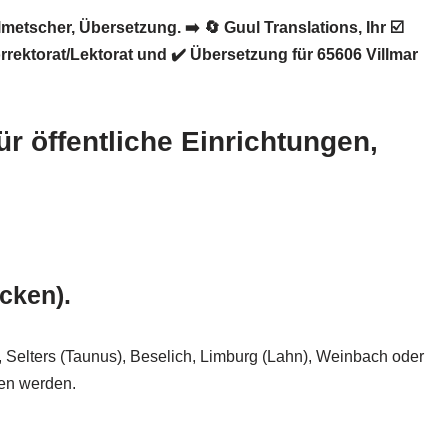
olmetscher, Übersetzung. ➡️
🔄 Guul Translations
, Ihr ☑️
ektorat/Lektorat und ✔️ Übersetzung für 65606 Villmar
ür öffentliche Einrichtungen,
cken).
n, Selters (Taunus), Beselich, Limburg (Lahn), Weinbach oder
nden werden.