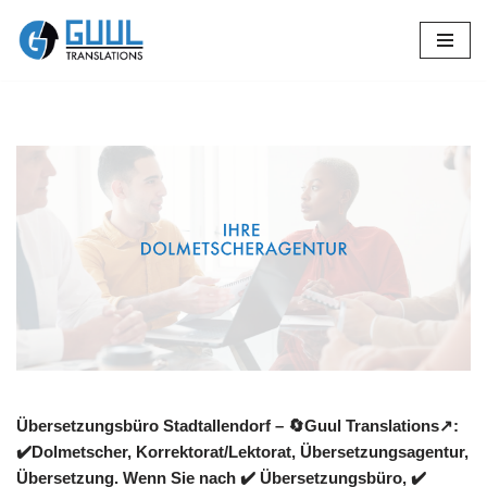
Zum
Inhalt
springen
Übersetzungsbüro Stadtallendorf – 🔄Guul Translations↗️:
✔️Dolmetscher, Korrektorat/Lektorat, Übersetzungsagentur,
Übersetzung. Wenn Sie nach ✔️ Übersetzungsbüro, ✔️