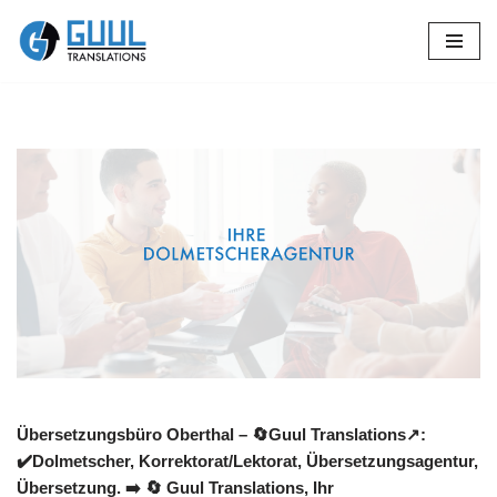
Zum
Inhalt
springen
Übersetzungsbüro Oberthal – 🔄Guul Translations↗️:
✔️Dolmetscher, Korrektorat/Lektorat, Übersetzungsagentur,
Übersetzung. ➡️
🔄 Guul Translations
, Ihr