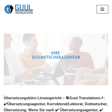
Zum
Inhalt
springen
Übersetzungsbüro Linsengericht – 🔄Guul Translations↗️:
✔️Übersetzungsagentur, Korrektorat/Lektorat, Dolmetscher,
Übersetzung. Wenn Sie nach ✔️ Übersetzungsagentur, ✔️