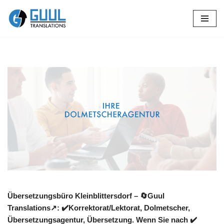
Zum
Inhalt
springen
Übersetzungsbüro Kleinblittersdorf – 🔄Guul
Translations↗️: ✔️Korrektorat/Lektorat, Dolmetscher,
Übersetzungsagentur, Übersetzung. Wenn Sie nach ✔️