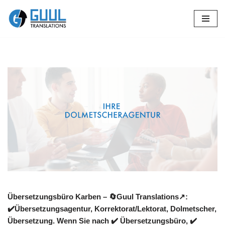
Zum
Inhalt
springen
Übersetzungsbüro Karben – 🔄Guul Translations↗️:
✔️Übersetzungsagentur, Korrektorat/Lektorat, Dolmetscher,
Übersetzung. Wenn Sie nach ✔️ Übersetzungsbüro, ✔️