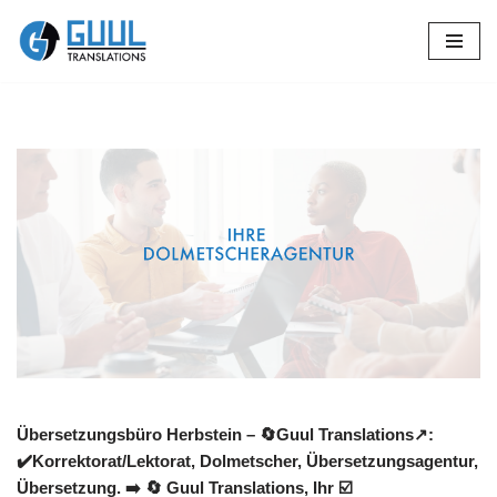
Zum
Inhalt
springen
Übersetzungsbüro Herbstein – 🔄Guul Translations↗️:
✔️Korrektorat/Lektorat, Dolmetscher, Übersetzungsagentur,
Übersetzung. ➡️
🔄 Guul Translations
, Ihr ☑️