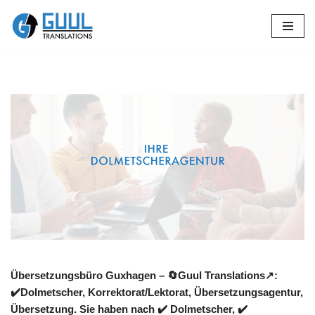
Zum
Inhalt
springen
Übersetzungsbüro Guxhagen – 🔄Guul Translations↗️:
✔️Dolmetscher, Korrektorat/Lektorat, Übersetzungsagentur,
Übersetzung. Sie haben nach ✔️ Dolmetscher, ✔️