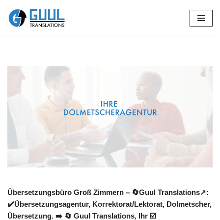
Zum
Inhalt
springen
Übersetzungsbüro Groß Zimmern – 🔄Guul Translations↗️:
✔️Übersetzungsagentur, Korrektorat/Lektorat, Dolmetscher,
Übersetzung. ➡️
🔄 Guul Translations
, Ihr ☑️