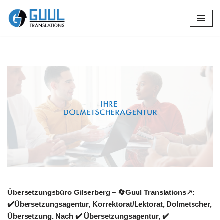
Zum
Inhalt
springen
Übersetzungsbüro Gilserberg – 🔄Guul Translations↗️:
✔️Übersetzungsagentur, Korrektorat/Lektorat, Dolmetscher,
Übersetzung. Nach ✔️ Übersetzungsagentur, ✔️