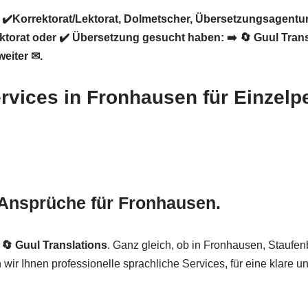
✔️Korrektorat/Lektorat, Dolmetscher, Übersetzungsagentu
ektorat oder ✔️ Übersetzung gesucht haben: ➡️
🔄 Guul Tran
eiter ✉.
vices in Fronhausen für Einzelpe
Ansprüche für Fronhausen.
–
🔄 Guul Translations
. Ganz gleich, ob in Fronhausen, Staufen
ir Ihnen professionelle sprachliche Services, für eine klare un