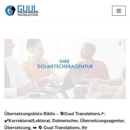
Zum
Inhalt
springen
Übersetzungsbüro Biblis – 🔄Guul Translations↗️:
✔️Korrektorat/Lektorat, Dolmetscher, Übersetzungsagentur,
Übersetzung. ➡️
🔄 Guul Translations
, Ihr